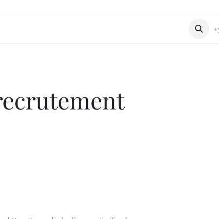
stes
Articles
A propos
Blog
+
recrutement