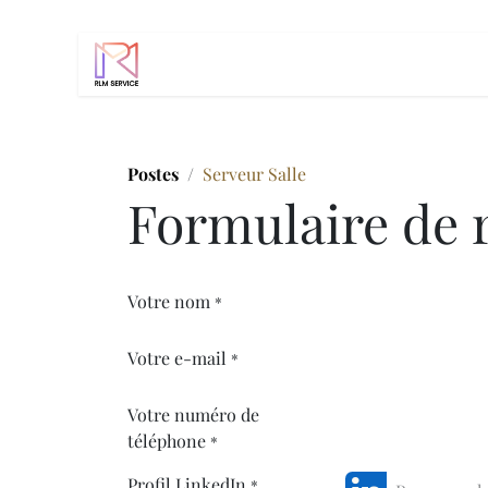
Se rendre au contenu
Accueil
Services
Event manager
Po
Postes
Serveur Salle
Formulaire de 
Votre nom
*
Votre e-mail
*
Votre numéro de
téléphone
*
Profil LinkedIn
*